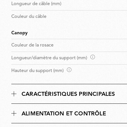
Longueur de câble (mm)
Couleur du câble
Canopy
Couleur de la rosace
D
Longueur/diamètre du support (mm)
i
D
Hauteur du support (mm)
m
i
e
m
n
e
s
CARACTÉRISTIQUES PRINCIPALES
n
i
s
o
i
n
ALIMENTATION ET CONTRÔLE
o
s
n