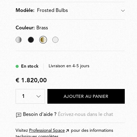
Frosted Bulbs
Modèle:
Couleur:
Brass
Chrome
Matt
sélectionné
Matt
Black
Brass
White
Livraison en 4-5 jours
En stock
€ 1.820,00
€
1.820,00
1
AJOUTER AU PANIER
Besoin d'aide ?
Écrivez-nous dans le chat
Visitez
Professional Space
pour des informations
techniques complètes