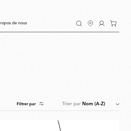
Accéder
ropos de nous
0 articles
à
dans
Mon
votre
compte
panier
R
Trier par
Nom (A-Z)
Filtrer par
s